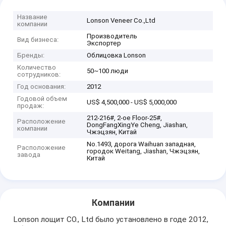
Название
Lonson Veneer Co.,Ltd
компании
Производитель
Вид бизнеса:
Экспортер
Бренды:
Облицовка Lonson
Количество
50~100 люди
сотрудников:
Год основания:
2012
Годовой объем
US$ 4,500,000 - US$ 5,000,000
продаж:
212-216#, 2-ое Floor-25#,
Расположение
DongFangXingYe Cheng, Jiashan,
компании
Чжэцзян, Китай
No.1493, дорога Waihuan западная,
Расположение
городок Weitang, Jiashan, Чжэцзян,
завода
Китай
Компании
Lonson лощит CO., Ltd было установлено в годе 2012,