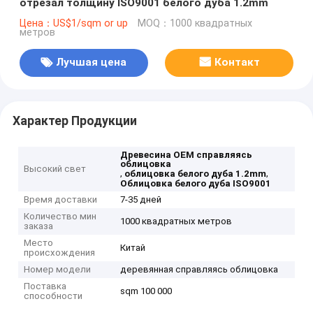
отрезал толщину ISO9001 белого дуба 1.2mm
Цена：US$1/sqm or up
MOQ：1000 квадратных
метров
Лучшая цена
Контакт
Характер Продукции
Древесина OEM справляясь
облицовка
Высокий свет
,
,
облицовка белого дуба 1.2mm
Облицовка белого дуба ISO9001
Время доставки
7-35 дней
Количество мин
1000 квадратных метров
заказа
Место
Китай
происхождения
Номер модели
деревянная справляясь облицовка
Поставка
sqm 100 000
способности