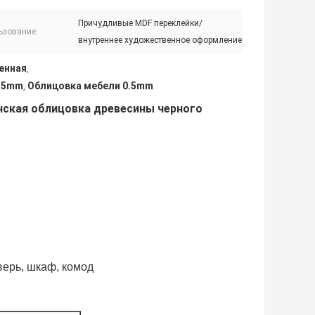
Причудливые MDF переклейки/
ьзование:
внутреннее художественное оформление
енная
,
0.5mm
Облицовка мебели 0.5mm
,
нская облицовка древесины черного
верь, шкаф, комод