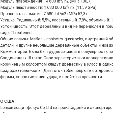
Модуль повреждения:
14 600 lbf/in2 (MPa 100,7)
Модуль пластичности:
1 680 000 lbf/in2 (11,59 GPa)
Прочность на смятие:
7 580 lbf/in2 (MPa 52,3)
Усушка:
Радиальный: 5,5%, касательный: 7,8%, объемный: 1
Устойчивость:
Этот деревянный вид не перечислен в при
вида Threatened.
Общие пользы: Мебель, cabinetry, gunstocks, внутренний 
детали, и другие небольшие деревянные объекты и новиз
Комментарии: Было бы трудно завысить популярность чер
Соединенных Штатах. Свои характеристики кооперативн
коричневым колоритом кладут древесину в класс в один
воздержательн-зоны. Для того чтобы покрыть ее, древе
формы, сопротивление удара, и свойства прочности.
О США:
Lonson лощит фокус Co.Ltd на произведении и экспортиро