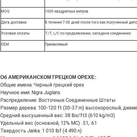
MOQ
1000 квадратных метров
Дата доставки
В течение 7-30 дней после того как полученный деп
Условия оплаты
T/T, L/C по предъявлении, западное соединение
OEM
Приемлемый
Об АМЕРИКАНСКОМ ГРЕЦКОМ ОРЕХЕ:
Общие имена:
Черный грецкий орех
Научное имя:
Nigra Juglans
Распределение:
Восточные Соединенные Штаты
Размер дерева:
100-120 ft (30-37 m) высокорослый, диамет
Средний высушенный вес:
38 lbs/ft3 (610 kg/m3)
Удельный вес (основной, 12% MC):
.51, .61
Твердость Janka:
1 010 lbf (4 490 n)