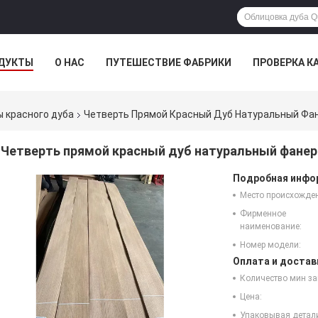
ДУКТЫ
О НАС
ПУТЕШЕСТВИЕ ФАБРИКИ
ПРОВЕРКА К
 красного дуба
Четверть Прямой Красный Дуб Натуральный Фан
Четверть прямой красный дуб натуральный фанер
Подробная инфор
Место происхожде
Фирменное
наименование:
Номер модели:
Оплата и достав
Количество мин за
Цена:
Упаковывая детал