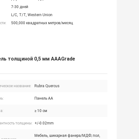
7-30 дней
L/C, T/T, Western Union
сти:
500,000 квадратных метров/месяц
ель толщиной 0,5 мм AAAGrade
ическое название:
Rubra Quercus
ь:
Панель АА
а:
≥ 10 см
антность толщины:
+/-0.02mm
Мебель, шикарная фанера/МДФ; пол,