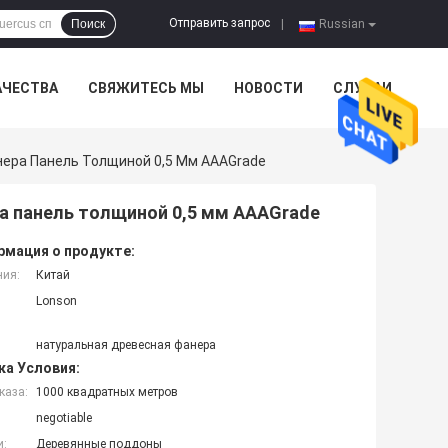
Отправить запрос
Поиск
|
Russian
АЧЕСТВА
СВЯЖИТЕСЬ МЫ
НОВОСТИ
СЛУЧАИ
ера Панель Толщиной 0,5 Мм AAAGrade
а панель толщиной 0,5 мм AAAGrade
мация о продукте:
ния:
Китай
Lonson
натуральная древесная фанера
ка Условия:
каза:
1000 квадратных метров
negotiable
и:
Деревянные поддоны