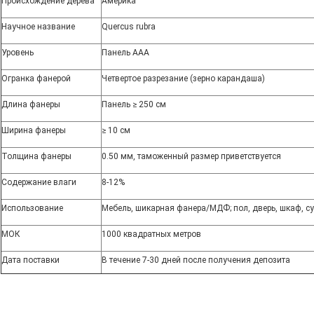
Происхождение дерева
Америка
Научное название
Quercus rubra
Уровень
Панель AAA
Огранка фанерой
Четвертое разрезание (зерно карандаша)
Длина фанеры
Панель ≥ 250 см
Ширина фанеры
≥ 10 см
Толщина фанеры
0.50 мм, таможенный размер приветствуется
Содержание влаги
8-12%
Использование
Мебель, шикарная фанера/МДФ; пол, дверь, шкаф, с
МОК
1000 квадратных метров
Дата поставки
В течение 7-30 дней после получения депозита