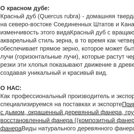
О красном дубе:
Красный дуб (Quercus rubra) - домашняя тверд
на северо-востоке Соединенных Штатов и Кан
изменчивость этого видаКрасный дуб с враща
акварельный стиль зерна, в то время как четв
обеспечивает прямое зерно, которое может бы
лучи (горизонтальные лучи), которые растут ч
резки эти хлопья показывают движение в древе
создавая уникальный и красивый вид.
О НАС:
Как профессиональный производитель и экспо
специализируемся на поставках и экспорте
При
с дымом, окрашенный деревянный фанера, гру
восстановленный фанера ((композитный фанер
фанера
Виды натурального деревянного фанер