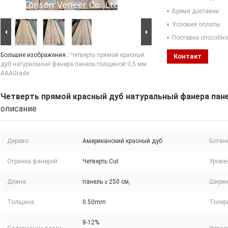
Время доставки:
Условия оплаты:
Поставка способно
Большие изображения :
Четверть прямой красный
Контакт
дуб натуральный фанера панель толщиной 0,5 мм
AAAGrade
Четверть прямой красный дуб натуральный фанера пан
описание
Дерево:
Американский красный дуб
Ботан
Огранка фанерой:
Четверть Cut
Уровен
Длина:
панель ≥ 250 см,
Ширин
Толщина:
0.50mm
Толер
8-12%