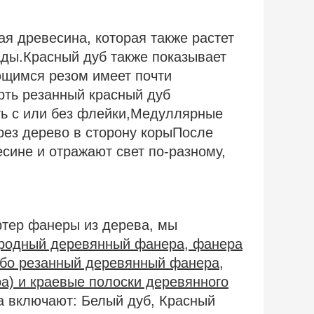
ая древесина, которая также растет
ады.Красный дуб также показывает
ющимся резом имеет почти
ерть резанный красный дуб
ть с или без флейки,Медуллярные
ерез дерево в сторону корыПосле
сине и отражают свет по-разному,
ртер фанеры из дерева, мы
родный деревянный фанера, фанера
бо резанный деревянный фанера,
а) и краевые полоски деревянного
а включают: Белый дуб, Красный