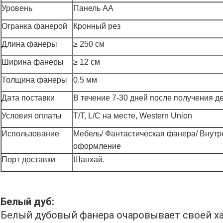
Уровень
Панель АА
Огранка фанерой
Кронный рез
Длина фанеры
≥ 250 см
Ширина фанеры
≥ 12 см
Толщина фанеры
0.5 мм
Дата поставки
В течение 7-30 дней после получения д
Условия оплаты
T/T, L/C на месте, Western Union
Использование
Мебель/ Фантастическая фанера/ Внут
оформление
Порт доставки
Шанхай.
Белый дуб:
Белый дубовый фанера очаровывает своей ха