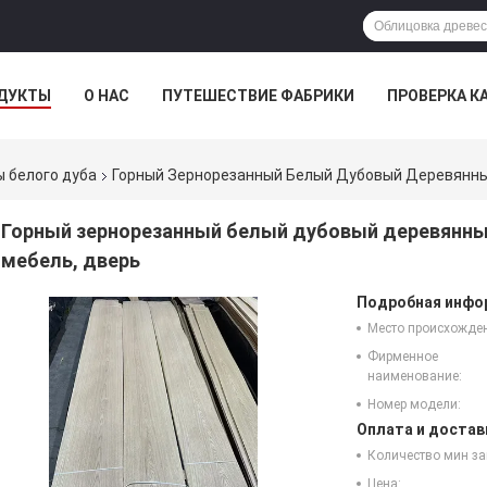
ДУКТЫ
О НАС
ПУТЕШЕСТВИЕ ФАБРИКИ
ПРОВЕРКА К
 белого дуба
Горный Зернорезанный Белый Дубовый Деревянный
Горный зернорезанный белый дубовый деревянный
мебель, дверь
Подробная инфор
Место происхожде
Фирменное
наименование:
Номер модели:
Оплата и достав
Количество мин за
Цена: