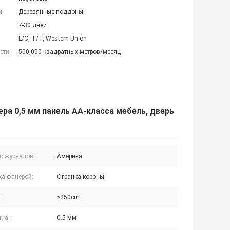
и:
Деревянные поддоны
7-30 дней
L/C, T/T, Western Union
сти:
500,000 квадратных метров/месяц
а 0,5 мм панель AA-класса мебель, дверь
о журналов:
Америка
ка фанерой:
Огранка короны
:
≥250cm
на:
0.5 мм