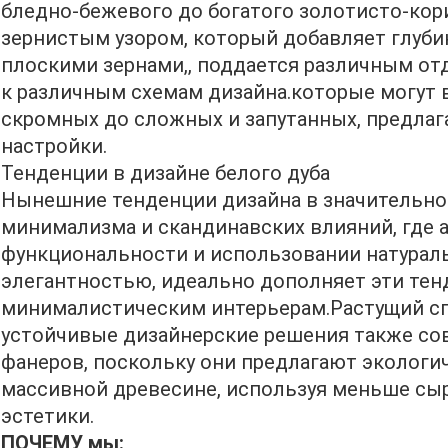
бледно-бежевого до богатого золотисто-кор
зернистым узором, который добавляет глубин
плоскими зернами,, поддается различным от
к различным схемам дизайна.которые могут 
скромных до сложных и запутанных, предла
настройки.
Тенденции в дизайне белого дуба
Нынешние тенденции дизайна в значительно
минимализма и скандинавских влияний, где а
функциональности и использовании натурал
элегантностью, идеально дополняет эти тенд
минималистическим интерьерам.Растущий сп
устойчивые дизайнерские решения также со
фанеров, поскольку они предлагают экологи
массивной древесине, используя меньше сыр
эстетики.
ПОЧЕМУ мы: