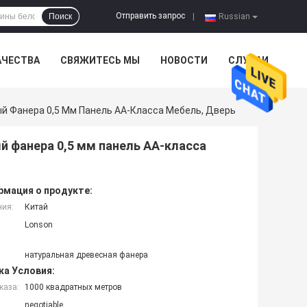
Отправить запрос
Поиск
|
Russian
АЧЕСТВА
СВЯЖИТЕСЬ МЫ
НОВОСТИ
СЛУЧАИ
 Фанера 0,5 Мм Панель AA-Класса Мебель, Дверь
 фанера 0,5 мм панель AA-класса
мация о продукте:
ния:
Китай
Lonson
натуральная древесная фанера
ка Условия:
каза:
1000 квадратных метров
negotiable